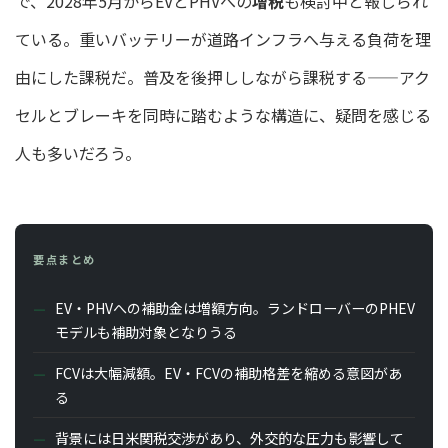
で、2028年5月からEVとPHVへの
増税
も検討中と報じられ
ている。重いバッテリーが道路インフラへ与える負荷を理
由にした課税だ。普及を後押ししながら課税する——アク
セルとブレーキを同時に踏むような構造に、疑問を感じる
人も多いだろう。
要点まとめ
EV・PHVへの補助金は増額方向。ランドローバーのPHEV
モデルも補助対象となりうる
FCVは大幅減額。EV・FCVの補助格差を縮める意図があ
る
背景には日米関税交渉があり、外交的な圧力も影響して