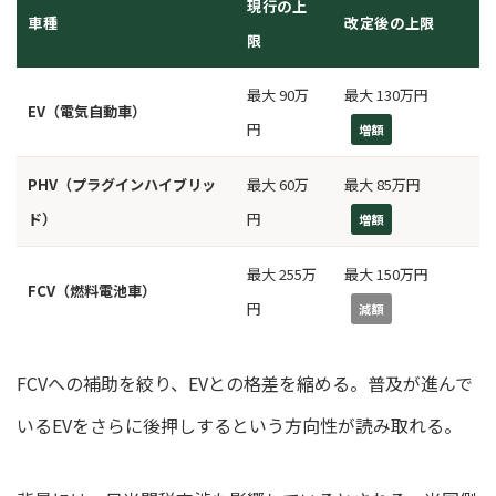
現行の上
車種
改定後の上限
限
最大 90万
最大 130万円
EV（電気自動車）
円
増額
PHV（プラグインハイブリッ
最大 60万
最大 85万円
ド）
円
増額
最大 255万
最大 150万円
FCV（燃料電池車）
円
減額
FCVへの補助を絞り、EVとの格差を縮める。普及が進んで
いるEVをさらに後押しするという方向性が読み取れる。