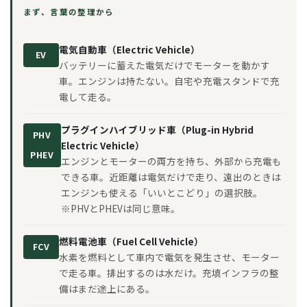
まず、言葉の整理から
電気自動車（Electric Vehicle）
EV
バッテリーに蓄えた電気だけでモーターを動かす
車。エンジンは持たない。自宅や充電スタンドで充
電して走る。
プラグインハイブリッド車（Plug-in Hybrid
PHV
Electric Vehicle）
PHEV
エンジンとモーターの両方を持ち、外部から充電も
できる車。近距離は電気だけで走り、遠出のときは
エンジンも使える「いいとこどり」の選択肢。
※PHVとPHEVは同じ意味。
燃料電池車（Fuel Cell Vehicle）
FCV
水素を燃料として車内で電気を発生させ、モーター
で走る車。排出するのは水だけ。充填インフラの整
備はまだ途上にある。